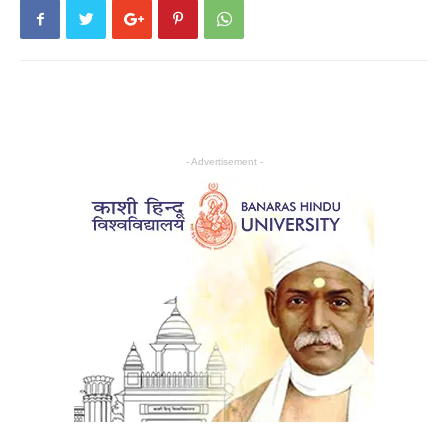
- Advertisement -