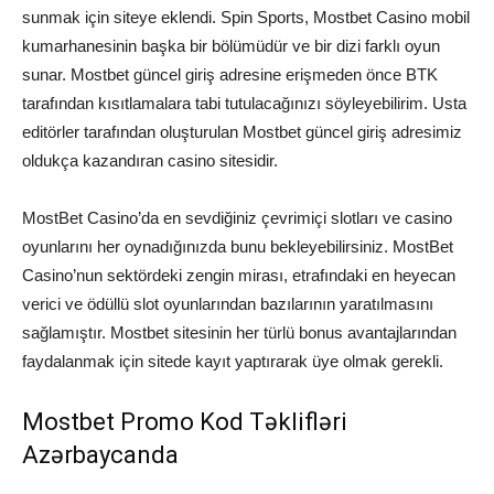
sunmak için siteye eklendi. Spin Sports, Mostbet Casino mobil
kumarhanesinin başka bir bölümüdür ve bir dizi farklı oyun
sunar. Mostbet güncel giriş adresine erişmeden önce BTK
tarafından kısıtlamalara tabi tutulacağınızı söyleyebilirim. Usta
editörler tarafından oluşturulan Mostbet güncel giriş adresimiz
oldukça kazandıran casino sitesidir.
MostBet Casino’da en sevdiğiniz çevrimiçi slotları ve casino
oyunlarını her oynadığınızda bunu bekleyebilirsiniz. MostBet
Casino’nun sektördeki zengin mirası, etrafındaki en heyecan
verici ve ödüllü slot oyunlarından bazılarının yaratılmasını
sağlamıştır. Mostbet sitesinin her türlü bonus avantajlarından
faydalanmak için sitede kayıt yaptırarak üye olmak gerekli.
Mostbet Promo Kod Təklifləri
Azərbaycanda