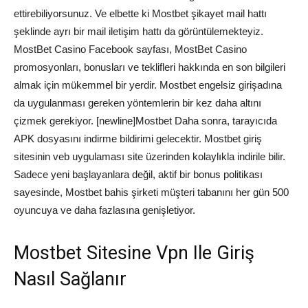
ettirebiliyorsunuz. Ve elbette ki Mostbet şikayet mail hattı
şeklinde ayrı bir mail iletişim hattı da görüntülemekteyiz.
MostBet Casino Facebook sayfası, MostBet Casino
promosyonları, bonusları ve teklifleri hakkında en son bilgileri
almak için mükemmel bir yerdir. Mostbet engelsiz girişadına
da uygulanması gereken yöntemlerin bir kez daha altını
çizmek gerekiyor. [newline]Mostbet Daha sonra, tarayıcıda
APK dosyasını indirme bildirimi gelecektir. Mostbet giriş
sitesinin veb uygulaması site üzerinden kolaylıkla indirile bilir.
Sadece yeni başlayanlara değil, aktif bir bonus politikası
sayesinde, Mostbet bahis şirketi müşteri tabanını her gün 500
oyuncuya ve daha fazlasına genişletiyor.
Mostbet Sitesine Vpn Ile Giriş
Nasıl Sağlanır