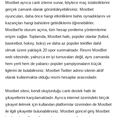
Mostbet ayrıca canlı izleme sunar, böylece maç istatistiklerini
gerçek zamanlı olarak görüntüleyebilirsiniz. Mostbet
oyuncuları, daha önce hangi etkinliklere bahis oynadıklarını ve
kazançları hangi bahislere getirdiklerini öğrenebilirler.
Mostbet’te oturum açma, tüm hesap yenileme yöntemlerine
erişim sağlar. Toplamda, Mostbet hattı, popüler olanlar (futbol, ​​​​
basketbol, ​​​​hokey, boks) ve daha az popüler teklifler dahil
olmak üzere yaklaşık 20 spor sunmaktadır. Resmi MostBet
web sitesinde, yalnızca en iyi turnuvaları değil, aynı zamanda
hem yerli hem de yabancı popüler şampiyonaların küçük
liglerini de bulabilirsiniz. Mostbet Twitter adresi sitenin aktif
olarak kullanmakta olduğu resmi hesaplar arasındadır.
Mostbet sitesi, kendi oluşturduğu canlı destek hattı ile
şikayetlerini karşılamaktadır. Ayrıca internet üzerindeki birçok
şikayet iletmek için kullanılan platformlar üzerinden de Mostbet
ile ilgili şikayette bulunabilirsiniz. Mostbet güncel giriş Mostbet