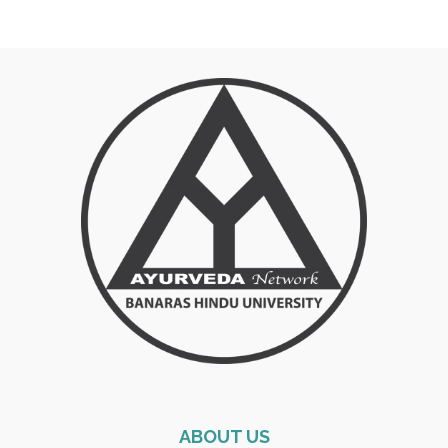
ABOUT US